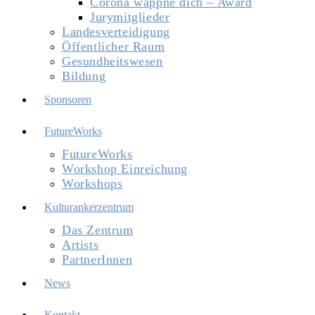
Corona wappne dich – Award
Jurymitglieder
Landesverteidigung
Öffentlicher Raum
Gesundheitswesen
Bildung
Sponsoren
FutureWorks
FutureWorks
Workshop Einreichung
Workshops
Kulturankerzentrum
Das Zentrum
Artists
PartnerInnen
News
Kontakt