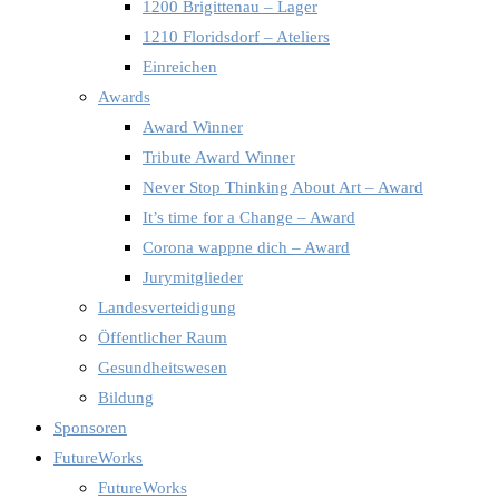
1200 Brigittenau – Lager
1210 Floridsdorf – Ateliers
Einreichen
Awards
Award Winner
Tribute Award Winner
Never Stop Thinking About Art – Award
It’s time for a Change – Award
Corona wappne dich – Award
Jurymitglieder
Landesverteidigung
Öffentlicher Raum
Gesundheitswesen
Bildung
Sponsoren
FutureWorks
FutureWorks