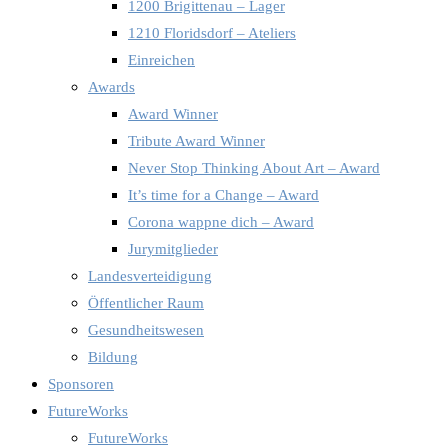
1200 Brigittenau – Lager
1210 Floridsdorf – Ateliers
Einreichen
Awards
Award Winner
Tribute Award Winner
Never Stop Thinking About Art – Award
It’s time for a Change – Award
Corona wappne dich – Award
Jurymitglieder
Landesverteidigung
Öffentlicher Raum
Gesundheitswesen
Bildung
Sponsoren
FutureWorks
FutureWorks