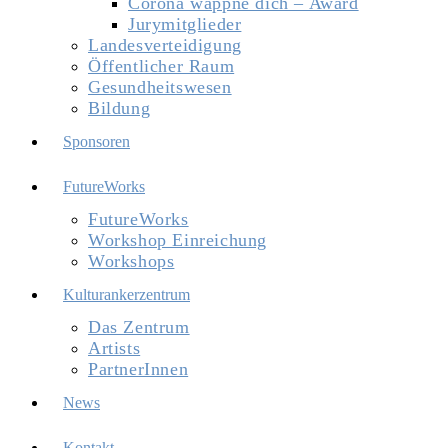
Corona wappne dich – Award
Jurymitglieder
Landesverteidigung
Öffentlicher Raum
Gesundheitswesen
Bildung
Sponsoren
FutureWorks
FutureWorks
Workshop Einreichung
Workshops
Kulturankerzentrum
Das Zentrum
Artists
PartnerInnen
News
Kontakt